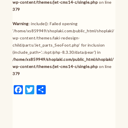
wp-content/themes/jet-cms14-c/single.php
on line
379
Warning
: include(): Failed opening
'/home/xs859949/shoplaki.com/public_html/shoplaki/
wp-content/themes/laki-redesign-
child/parts/Jet_parts_SeoFoot.php' for inclusion
(include_path='.:/opt/php-8.3.30/data/pear') in
/home/xs859949/shoplaki.com/public_html/shoplaki/
wp-content/themes/jet-cms14-c/single.php
on line
379
F
T
共
a
w
有
c
it
e
te
b
r