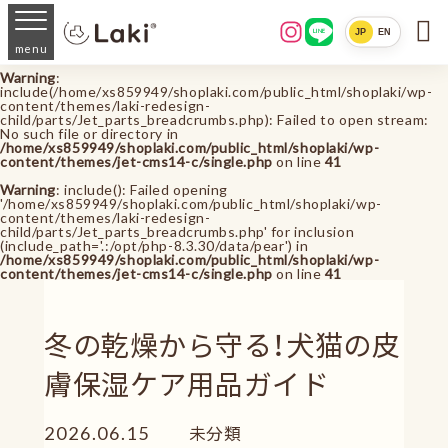

JP
EN
LINE
menu
Warning
:
include(/home/xs859949/shoplaki.com/public_html/shoplaki/wp-
content/themes/laki-redesign-
child/parts/Jet_parts_breadcrumbs.php): Failed to open stream:
No such file or directory in
/home/xs859949/shoplaki.com/public_html/shoplaki/wp-
content/themes/jet-cms14-c/single.php
on line
41
Warning
: include(): Failed opening
'/home/xs859949/shoplaki.com/public_html/shoplaki/wp-
content/themes/laki-redesign-
child/parts/Jet_parts_breadcrumbs.php' for inclusion
(include_path='.:/opt/php-8.3.30/data/pear') in
/home/xs859949/shoplaki.com/public_html/shoplaki/wp-
content/themes/jet-cms14-c/single.php
on line
41
冬の乾燥から守る！犬猫の皮
膚保湿ケア用品ガイド
2026.06.15
未分類