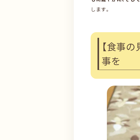
します。
【食事の
事を