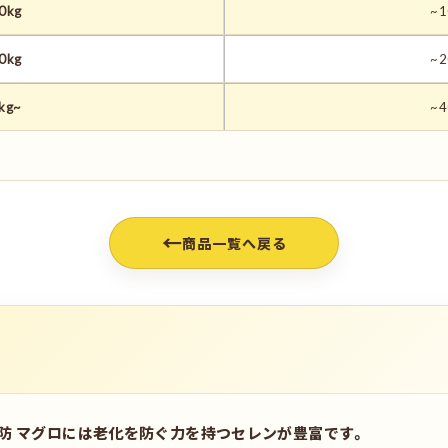
0kg
~1
0kg
~2
kg~
~4
←
商品一覧へ戻る
防 マグロには老化を防ぐ力を持つセレンが豊富です。