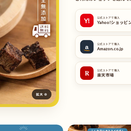
公式ストアで購入
Y!
Yahoo!ショッピ
公式ストアで購入
a
Amazon.co.jp
公式ストアで購入
R
楽天市場
拡大 ⊕