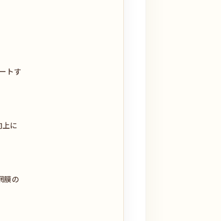
ートす
向上に
網膜の