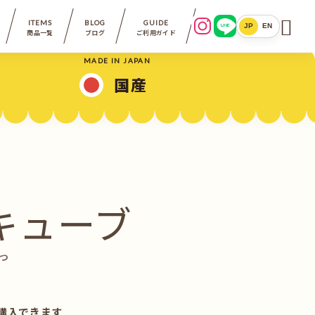

ITEMS
BLOG
GUIDE
LINE
JP
EN
商品一覧
ブログ
ご利用ガイド
MADE IN JAPAN
国産
キューブ
やつ
購入できます