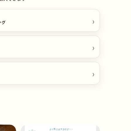
›
ング
›
›