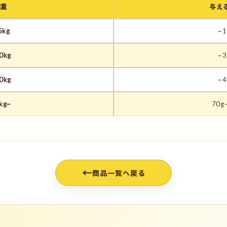
体重
与え
5kg
~1
0kg
~3
0kg
~4
kg~
70g
←
商品一覧へ戻る