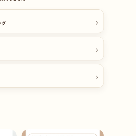
›
ング
›
›