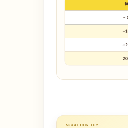
~ 
~1
~2
20
ABOUT THIS ITEM