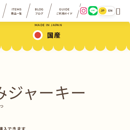

ITEMS
BLOG
GUIDE
LINE
JP
EN
商品一覧
ブログ
ご利用ガイド
MADE IN JAPAN
国産
みジャーキー
やつ
購入できます