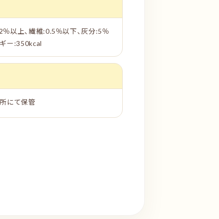
2％以上、繊維:0.5％以下、灰分:5％
ー:350kcal
暗所にて保管