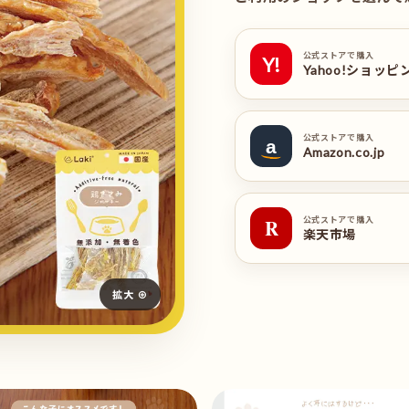
公式ストアで購入
Y!
Yahoo!ショッピ
公式ストアで購入
a
Amazon.co.jp
公式ストアで購入
R
楽天市場
拡大 ⊕