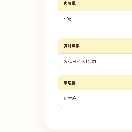
内容量
40g
賞味期限
製造日から1年間
原産国
日本産