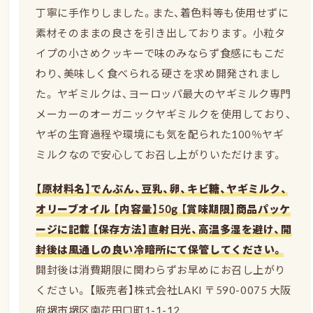
丁寧に手作りしました。また、着色料等も使用せずに
素材そのままの良さを引き出しております。 小粒タ
イプの小さめクッキーで味のみならず食感にもこだ
わり、美味しく食べられる硬さを求め開発されまし
た。 ヤギミルクは、ヨーロッパ最大のヤギミルク専門
メーカーのオーガニックヤギミルクを使用しており、
ヤギの生育過程や環境にも気を配られた100％ヤギ
ミルクなので安心してお召し上がりいただけます。
【原材料名】でんぷん、豆乳、卵、キビ糖、ヤギミルク、
オリーブオイル 【内容量】50g 【賞味期限】商品パッケ
ージに記載 【保存方法】直射日光、高温多湿を避け、開
封後は風通しの良い冷暗所にて保管してください。
開封後は消費期限に関わらずお早めにお召し上がり
ください。 【販売者】株式会社LAKI 〒590-0075 大阪
府堺市堺区南花田口町1-1-12