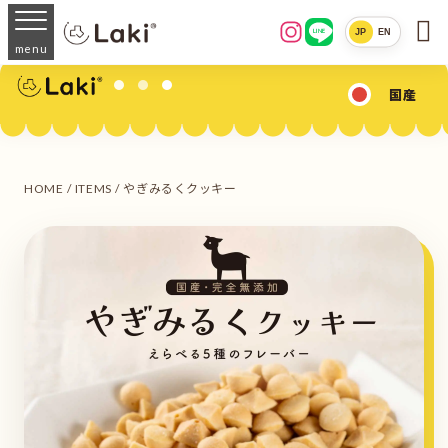

JP
EN
LINE
menu
国産
HOME
/
ITEMS
/ やぎみるくクッキー