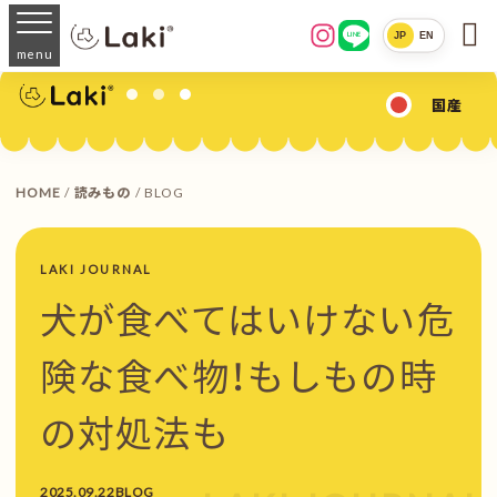

JP
EN
LINE
menu
国産
HOME
/
読みもの
/ BLOG
LAKI JOURNAL
犬が食べてはいけない危
険な食べ物！もしもの時
の対処法も
2025.09.22
BLOG