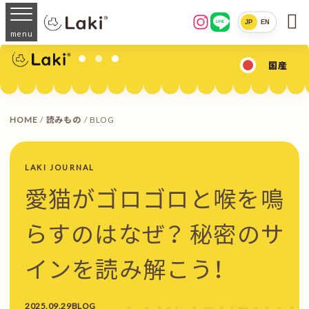

JP
EN
LINE
menu
国産
HOME
/
読みもの
/ BLOG
LAKI JOURNAL
愛猫がゴロゴロと喉を鳴
らすのはなぜ？ 秘密のサ
インを読み解こう！
2025.09.29
BLOG