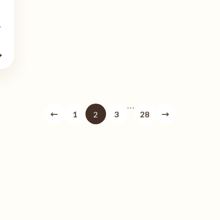
ト
→
…
←
1
2
3
28
→