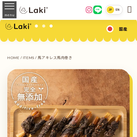

JP
EN
LINE
menu
国産
HOME
/
ITEMS
/ 馬アキレス馬肉巻き