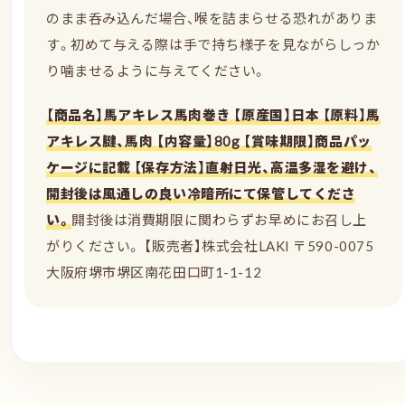
のまま呑み込んだ場合、喉を詰まらせる恐れがありま
す。初めて与える際は手で持ち様子を見ながらしっか
り噛ませるように与えてください。
【商品名】馬アキレス馬肉巻き 【原産国】日本 【原料】馬
アキレス腱、馬肉 【内容量】80g 【賞味期限】商品パッ
ケージに記載 【保存方法】直射日光、高温多湿を避け、
開封後は風通しの良い冷暗所にて保管してくださ
い。
開封後は消費期限に関わらずお早めにお召し上
がりください。 【販売者】株式会社LAKI 〒590-0075
大阪府堺市堺区南花田口町1-1-12