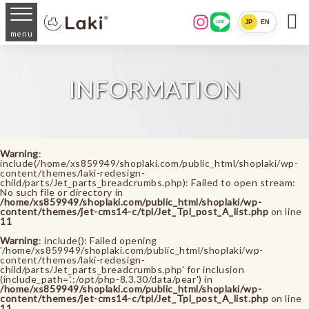

JP
EN
LINE
menu
INFORMATION
Warning
:
include(/home/xs859949/shoplaki.com/public_html/shoplaki/wp-
content/themes/laki-redesign-
child/parts/Jet_parts_breadcrumbs.php): Failed to open stream:
No such file or directory in
/home/xs859949/shoplaki.com/public_html/shoplaki/wp-
content/themes/jet-cms14-c/tpl/Jet_Tpl_post_A_list.php
on line
11
Warning
: include(): Failed opening
'/home/xs859949/shoplaki.com/public_html/shoplaki/wp-
content/themes/laki-redesign-
child/parts/Jet_parts_breadcrumbs.php' for inclusion
(include_path='.:/opt/php-8.3.30/data/pear') in
/home/xs859949/shoplaki.com/public_html/shoplaki/wp-
content/themes/jet-cms14-c/tpl/Jet_Tpl_post_A_list.php
on line
11